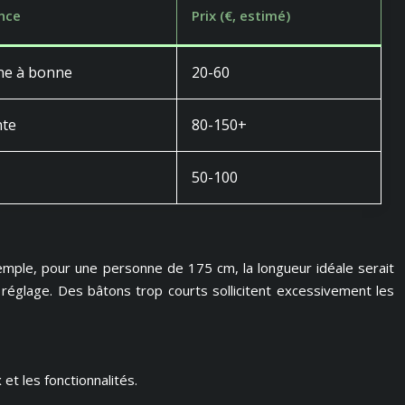
nce
Prix (€, estimé)
e à bonne
20-60
nte
80-150+
50-100
exemple, pour une personne de 175 cm, la longueur idéale serait
 réglage. Des bâtons trop courts sollicitent excessivement les
t les fonctionnalités.
.