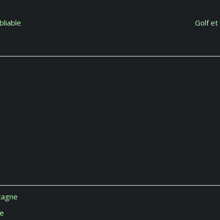
bliable
Golf et
tagne
pe