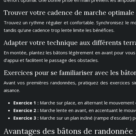
d’effort optimal. Une bonne prise en main prévient les ampoule
Trouver votre cadence de marche optimale
Trouvez un rythme régulier et confortable. Synchronisez le 
tandis qu’une cadence trop lente limite les bénéfices.
Adapter votre technique aux différents terr
En montée, plantez les bâtons légèrement en avant pour vous pro
d’appui et facilitent le passage des obstacles.
Exercices pour se familiariser avec les bât
Avant vos premières randonnées, pratiquez des exercices sim
aisance.
Exercice 1 :
Marche sur place, en alternant le mouvement
Exercice 2 :
Marche lente en avant, en accentuant le mou
Exercice 3 :
Marche sur un plan incliné (rampe d’escalier) 
Avantages des bâtons de randonnée :