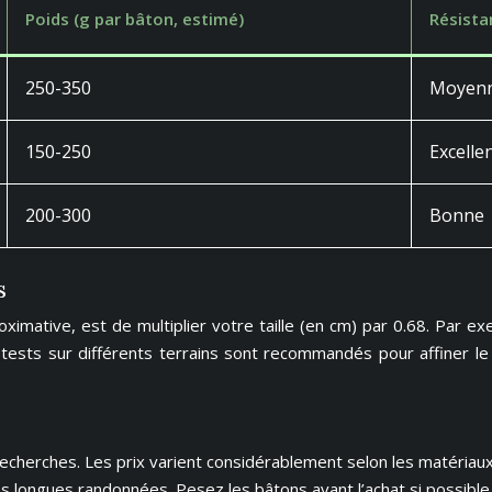
Poids (g par bâton, estimé)
Résista
250-350
Moyenn
150-250
Excelle
200-300
Bonne
s
oximative, est de multiplier votre taille (en cm) par 0.68. Par 
tests sur différents terrains sont recommandés pour affiner le
herches. Les prix varient considérablement selon les matériaux e
es longues randonnées. Pesez les bâtons avant l’achat si possible